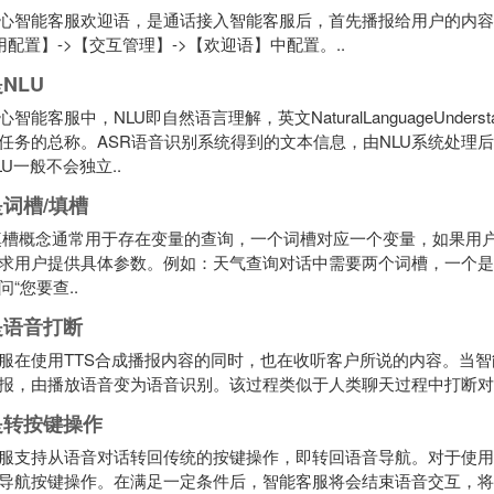
心智能客服欢迎语，是通话接入智能客服后，首先播报给用户的内容
用配置】->【交互管理】->【欢迎语】中配置。..
NLU
心智能客服中，NLU即自然语言理解，英文NaturalLanguageUnde
任务的总称。ASR语音识别系统得到的文本信息，由NLU系统处理
LU一般不会独立..
词槽/填槽
填槽概念通常用于存在变量的查询，一个词槽对应一个变量，如果用户
求用户提供具体参数。例如：天气查询对话中需要两个词槽，一个是
问“您要查..
是语音打断
服在使用TTS合成播报内容的同时，也在收听客户所说的内容。当智
报，由播放语音变为语音识别。该过程类似于人类聊天过程中打断对
是转按键操作
服支持从语音对话转回传统的按键操作，即转回语音导航。对于使用
导航按键操作。在满足一定条件后，智能客服将会结束语音交互，将