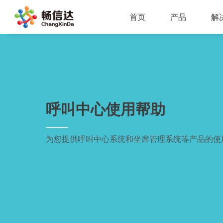
首页
产品
解
多业务场景应用，模块化设计，支持行业定制，智能化扩展，视频座席接入，兼容信创环境
全渠道部署，多场景应用，AI客服，一键生成工单，会话过程监控，数据挖掘与分析
省市区三级部署能力，全渠道服务接入，智能座席辅助，工单标准化流程，效能监察，数据上报
AI公有云/私有化部署，多渠道共享资源，QA
IP一体化架构，高并发呼叫处理能力
支持多种线路类型，个性化呼叫流程，
呼叫中心使用帮助
为您提供呼叫中心系统和坐席管理系统等产品的使