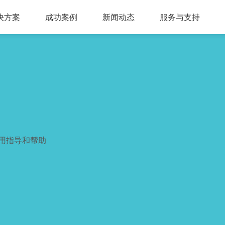
决方案
成功案例
新闻动态
服务与支持
问答，多轮会话，可视化交互流程，互转IVR及人工
，组件式设计，分布式部署，安全稳定，支持高可用
多种业务场景应用，第三方集成接口，外呼机器人
多渠道接入，智能座席辅助，模块化自由组合，整合人工座席服务、CRM、知识库、
同时支持电话及在线客服，通话内容实时转写展示，知识库与话术辅助，自动业务归类
商教两用产品，模拟话务应答，自定义题集，学生考试答题，老师阅卷评分，查听录音
用指导和帮助