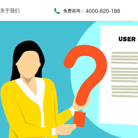
4000-820-188
关于我们
免费咨询：
话术，服务考评
，通话录音随时复盘
一键通紧急求助，日常生活帮助，主动关怀服务，远程医疗监测，服务商户管理，“互联网+养老”模式
提供JAVA、JavaScript、C#等语言SDK，提供HTTP/HTTPS协议API接口，高效、便捷集成呼叫中心功能
全渠道受理，移动端处理，智能分配，可视化督办催办，全流程闭环处理