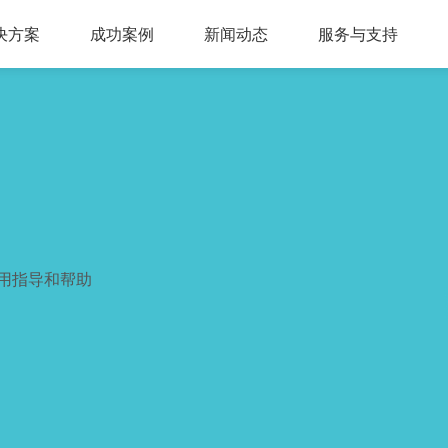
决方案
成功案例
新闻动态
服务与支持
问答，多轮会话，可视化交互流程，互转IVR及人工
，组件式设计，分布式部署，安全稳定，支持高可用
多种业务场景应用，第三方集成接口，外呼机器人
多渠道接入，智能座席辅助，模块化自由组合，整合人工座席服务、CRM、知识库、
同时支持电话及在线客服，通话内容实时转写展示，知识库与话术辅助，自动业务归类
商教两用产品，模拟话务应答，自定义题集，学生考试答题，老师阅卷评分，查听录音
用指导和帮助