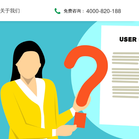
4000-820-188
关于我们
免费咨询：
话术，服务考评
，通话录音随时复盘
一键通紧急求助，日常生活帮助，主动关怀服务，远程医疗监测，服务商户管理，“互联网+养老”模式
提供JAVA、JavaScript、C#等语言SDK，提供HTTP/HTTPS协议API接口，高效、便捷集成呼叫中心功能
全渠道受理，移动端处理，智能分配，可视化督办催办，全流程闭环处理