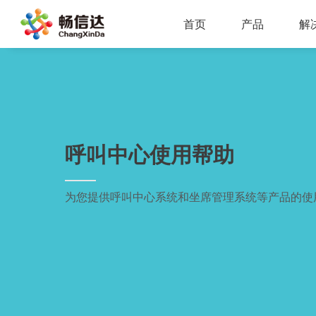
首页
产品
解
多业务场景应用，模块化设计，支持行业定制，智能化扩展，视频座席接入，兼容信创环境
全渠道部署，多场景应用，AI客服，一键生成工单，会话过程监控，数据挖掘与分析
省市区三级部署能力，全渠道服务接入，智能座席辅助，工单标准化流程，效能监察，数据上报
AI公有云/私有化部署，多渠道共享资源，QA
IP一体化架构，高并发呼叫处理能力
支持多种线路类型，个性化呼叫流程，
呼叫中心使用帮助
为您提供呼叫中心系统和坐席管理系统等产品的使