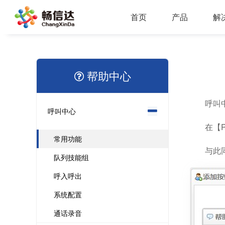
首页
产品
解
多业务场景应用，模块化设计，支持行业定制，智能化扩展，视频座席接入，兼容信创环境
全渠道部署，多场景应用，AI客服，一键生成工单，会话过程监控，数据挖掘与分析
省市区三级部署能力，全渠道服务接入，智能座席辅助，工单标准化流程，效能监察，数据上报
AI公有云/私有化部署，多渠道共享资源，QA
IP一体化架构，高并发呼叫处理能力
支持多种线路类型，个性化呼叫流程，
帮助中心
呼叫
呼叫中心
在【
常用功能
与此
队列技能组
呼入呼出
系统配置
通话录音