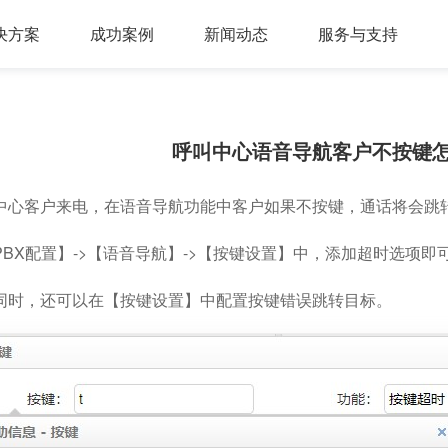
决方案
成功案例
新闻动态
服务与支持
问答，多轮会话，可视化交互流程，互转IVR及人工
，组件式设计，分布式部署，安全稳定，支持高可用
多种业务场景应用，第三方集成接口，外呼机器人
多渠道接入，智能座席辅助，模块化自由组合，整合人工座席服务、CRM、知识库、
同时支持电话及在线客服，通话内容实时转写展示，知识库与话术辅助，自动业务归类
商教两用产品，模拟话务应答，自定义题集，学生考试答题，老师阅卷评分，查听录音
呼叫中心语音导航客户不按键
中心客户来电，在语音导航功能中客户如果不按键，通话将会跳
PBX配置】->【语音导航】->【按键设置】中，添加超时选项即
同时，还可以在【按键设置】中配置按键错误跳转目标。