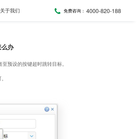
4000-820-188
关于我们
免费咨询：
话术，服务考评
，通话录音随时复盘
一键通紧急求助，日常生活帮助，主动关怀服务，远程医疗监测，服务商户管理，“互联网+养老”模式
提供JAVA、JavaScript、C#等语言SDK，提供HTTP/HTTPS协议API接口，高效、便捷集成呼叫中心功能
全渠道受理，移动端处理，智能分配，可视化督办催办，全流程闭环处理
怎么办
转至预设的按键超时跳转目标。
可。