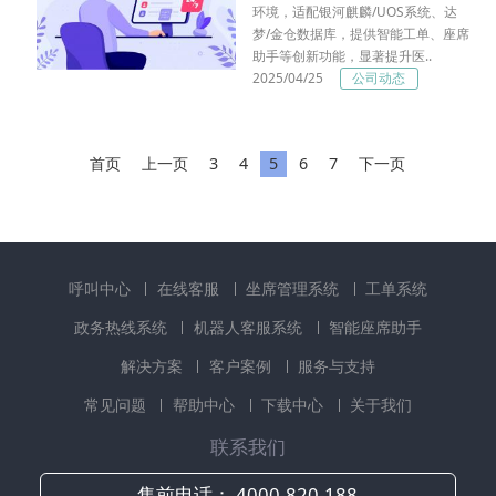
环境，适配银河麒麟/UOS系统、达
梦/金仓数据库，提供智能工单、座席
助手等创新功能，显著提升医..
2025/04/25
公司动态
首页
上一页
3
4
5
6
7
下一页
呼叫中心
在线客服
坐席管理系统
工单系统
政务热线系统
机器人客服系统
智能座席助手
解决方案
客户案例
服务与支持
常见问题
帮助中心
下载中心
关于我们
联系我们
售前电话：
4000-820-188