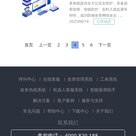
务热线提供全方位安全防护，具备国
密加密、智能防护、实时入侵监测等
特性，成功防御各类网络攻击，..
2025/06/19
公司动态
首页
上一页
2
3
4
5
6
下一页
呼叫中心
在线客服
坐席管理系统
工单系统
政务热线系统
机器人客服系统
智能座席助手
解决方案
客户案例
服务与支持
常见问题
帮助中心
下载中心
关于我们
联系我们
售前电话：
4000-820-188