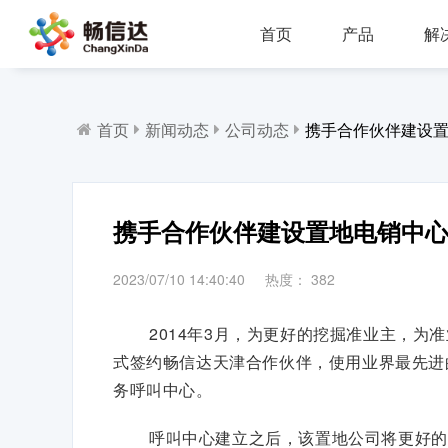
首页
产品
解
多业务场景应用，模块化设计，支持行业定制，智能化扩展，视频座席接入，兼容信创环境
全渠道部署，多场景应用，AI客服，一键生成工单，会话过程监控，数据挖掘与分析
省市区三级部署能力，全渠道服务接入，智能座席辅助，工单标准化流程，效能监察，数据上报
AI公有云/私有化部署，多渠道共享资源，QA
IP一体化架构，高并发呼叫处理能力
支持多种线路类型，个性化呼叫流程，
首页
新闻动态
公司动态
携手合作伙伴建设
携手合作伙伴建设置地电销中
2023/07/10 14:40:40
热度：
382
2014年3月，为更好的挖掘准业主，
式签约畅信达天津合作伙伴，使用业界最先进
务呼叫中心。
呼叫中心建立之后，该置地公司将更好的