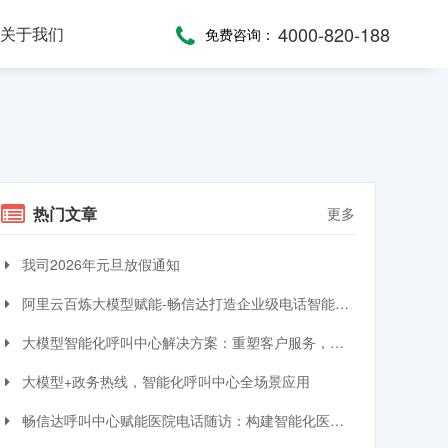
4000-820-188
关于我们
免费咨询：
话术，服务考评
，通话录音随时复盘
一键通紧急求助，日常生活帮助，主动关怀服务，远程医疗监测，服务商户管理，“互联网+养老”模式
提供JAVA、JavaScript、C#等语言SDK，提供HTTP/HTTPS协议API接口，高效、便捷集成呼叫中心功能
全渠道受理，移动端处理，智能分配，可视化督办催办，全流程闭环处理
热门文章
更多
我司2026年元旦放假通知
阿里云百炼大模型赋能-畅信达打造企业级电话智能体与智能呼叫中心完整方案
大模型智能化呼叫中心解决方案：重塑客户服务，引领交互革命
大模型+政务热线，智能化呼叫中心全场景应用
畅信达呼叫中心赋能医院电话随访：构建智能化医患服务