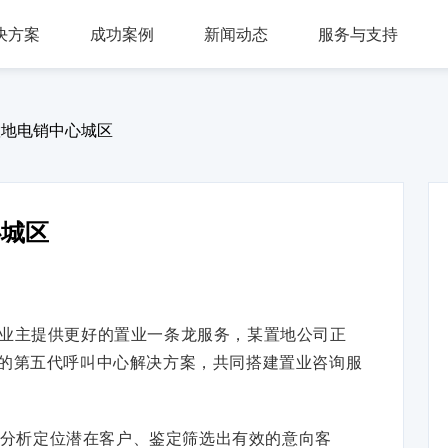
决方案
成功案例
新闻动态
服务与支持
问答，多轮会话，可视化交互流程，互转IVR及人工
，组件式设计，分布式部署，安全稳定，支持高可用
多种业务场景应用，第三方集成接口，外呼机器人
多渠道接入，智能座席辅助，模块化自由组合，整合人工座席服务、CRM、知识库、
同时支持电话及在线客服，通话内容实时转写展示，知识库与话术辅助，自动业务归类
商教两用产品，模拟话务应答，自定义题集，学生考试答题，老师阅卷评分，查听录音
置地电销中心城区
心城区
为准业主提供更好的置业一条龙服务，某置地公司正
的第五代呼叫中心解决方案，共同搭建置业咨询服
分析定位潜在客户、鉴定筛选出有效的意向客