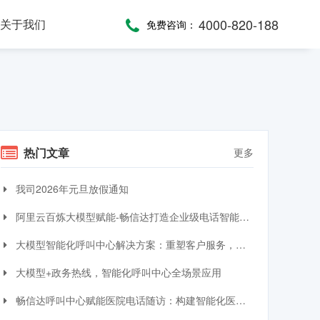
4000-820-188
关于我们
免费咨询：
话术，服务考评
，通话录音随时复盘
一键通紧急求助，日常生活帮助，主动关怀服务，远程医疗监测，服务商户管理，“互联网+养老”模式
提供JAVA、JavaScript、C#等语言SDK，提供HTTP/HTTPS协议API接口，高效、便捷集成呼叫中心功能
全渠道受理，移动端处理，智能分配，可视化督办催办，全流程闭环处理
热门文章
更多
我司2026年元旦放假通知
阿里云百炼大模型赋能-畅信达打造企业级电话智能体与智能呼叫中心完整方案
大模型智能化呼叫中心解决方案：重塑客户服务，引领交互革命
大模型+政务热线，智能化呼叫中心全场景应用
畅信达呼叫中心赋能医院电话随访：构建智能化医患服务