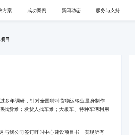
决方案
成功案例
新闻动态
服务与支持
问答，多轮会话，可视化交互流程，互转IVR及人工
，组件式设计，分布式部署，安全稳定，支持高可用
多种业务场景应用，第三方集成接口，外呼机器人
多渠道接入，智能座席辅助，模块化自由组合，整合人工座席服务、CRM、知识库、
同时支持电话及在线客服，通话内容实时转写展示，知识库与话术辅助，自动业务归类
商教两用产品，模拟话务应答，自定义题集，学生考试答题，老师阅卷评分，查听录音
心项目
过多年调研，针对全国特种货物运输业量身制作
辆找货难；发货人找车难；大板车、特种车辆利用
年3月与我公司签订呼叫中心建设项目书，实现所有