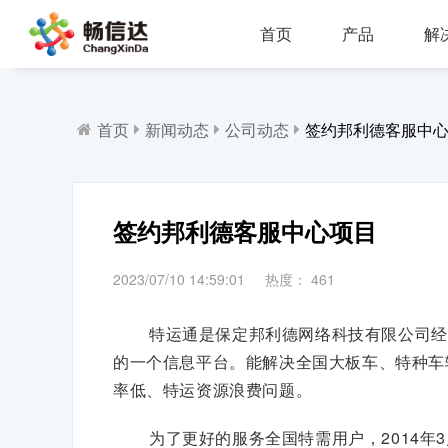
首页
产品
解
多业务场景应用，模块化设计，支持行业定制，智能化扩展，视频座席接入，兼容信创环境
全渠道部署，多场景应用，AI客服，一键生成工单，会话过程监控，数据挖掘与分析
省市区三级部署能力，全渠道服务接入，智能座席辅助，工单标准化流程，效能监察，数据上报
AI公有云/私有化部署，多渠道共享资源，QA
IP一体化架构，高并发呼叫处理能力
支持多种线路类型，个性化呼叫流程，
首页
新闻动态
公司动态
签约邦利德客服中
签约邦利德客服中心项目
2023/07/10 14:59:01
热度：
461
特运通是保定邦利德网络科技有限公司经
的一个信息平台。能解决全国大板车、特种车
率低、特运资源浪费问题。
为了更好的服务全国特需用户，2014