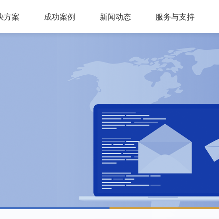
决方案
成功案例
新闻动态
服务与支持
问答，多轮会话，可视化交互流程，互转IVR及人工
，组件式设计，分布式部署，安全稳定，支持高可用
多种业务场景应用，第三方集成接口，外呼机器人
多渠道接入，智能座席辅助，模块化自由组合，整合人工座席服务、CRM、知识库、
同时支持电话及在线客服，通话内容实时转写展示，知识库与话术辅助，自动业务归类
商教两用产品，模拟话务应答，自定义题集，学生考试答题，老师阅卷评分，查听录音