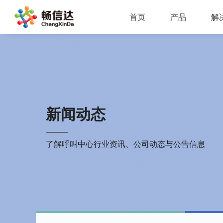
首页
产品
解
多业务场景应用，模块化设计，支持行业定制，智能化扩展，视频座席接入，兼容信创环境
全渠道部署，多场景应用，AI客服，一键生成工单，会话过程监控，数据挖掘与分析
省市区三级部署能力，全渠道服务接入，智能座席辅助，工单标准化流程，效能监察，数据上报
AI公有云/私有化部署，多渠道共享资源，QA
IP一体化架构，高并发呼叫处理能力
支持多种线路类型，个性化呼叫流程，
新闻动态
了解呼叫中心行业资讯、公司动态与公告信息