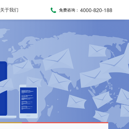
4000-820-188
关于我们
免费咨询：
话术，服务考评
，通话录音随时复盘
一键通紧急求助，日常生活帮助，主动关怀服务，远程医疗监测，服务商户管理，“互联网+养老”模式
提供JAVA、JavaScript、C#等语言SDK，提供HTTP/HTTPS协议API接口，高效、便捷集成呼叫中心功能
全渠道受理，移动端处理，智能分配，可视化督办催办，全流程闭环处理