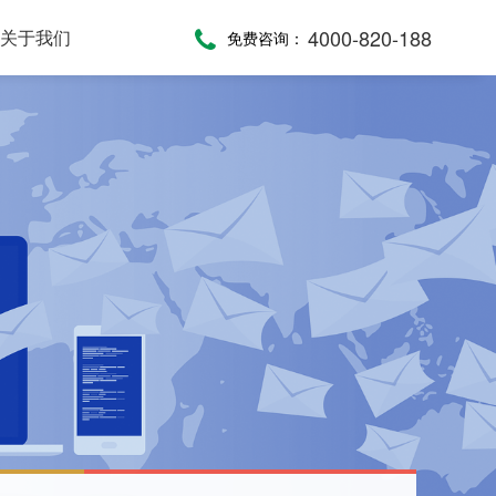
4000-820-188
关于我们
免费咨询：
话术，服务考评
，通话录音随时复盘
一键通紧急求助，日常生活帮助，主动关怀服务，远程医疗监测，服务商户管理，“互联网+养老”模式
提供JAVA、JavaScript、C#等语言SDK，提供HTTP/HTTPS协议API接口，高效、便捷集成呼叫中心功能
全渠道受理，移动端处理，智能分配，可视化督办催办，全流程闭环处理