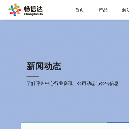
首页
产品
解
多业务场景应用，模块化设计，支持行业定制，智能化扩展，视频座席接入，兼容信创环境
全渠道部署，多场景应用，AI客服，一键生成工单，会话过程监控，数据挖掘与分析
省市区三级部署能力，全渠道服务接入，智能座席辅助，工单标准化流程，效能监察，数据上报
AI公有云/私有化部署，多渠道共享资源，QA
IP一体化架构，高并发呼叫处理能力
支持多种线路类型，个性化呼叫流程，
新闻动态
了解呼叫中心行业资讯、公司动态与公告信息