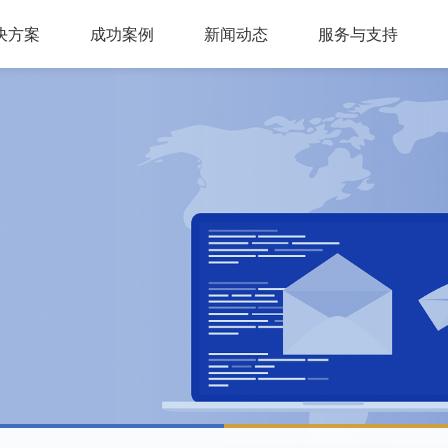
决方案
成功案例
新闻动态
服务与支持
问答，多轮会话，可视化交互流程，互转IVR及人工
，组件式设计，分布式部署，安全稳定，支持高可用
多种业务场景应用，第三方集成接口，外呼机器人
多渠道接入，智能座席辅助，模块化自由组合，整合人工座席服务、CRM、知识库、
同时支持电话及在线客服，通话内容实时转写展示，知识库与话术辅助，自动业务归类
商教两用产品，模拟话务应答，自定义题集，学生考试答题，老师阅卷评分，查听录音