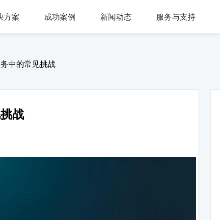
决方案
成功案例
新闻动态
服务与支持
问答，多轮会话，可视化交互流程，互转IVR及人工
，组件式设计，分布式部署，安全稳定，支持高可用
多种业务场景应用，第三方集成接口，外呼机器人
多渠道接入，智能座席辅助，模块化自由组合，整合人工座席服务、CRM、知识库、
同时支持电话及在线客服，通话内容实时转写展示，知识库与话术辅助，自动业务归类
商教两用产品，模拟话务应答，自定义题集，学生考试答题，老师阅卷评分，查听录音
服务中的常见挑战
见挑战