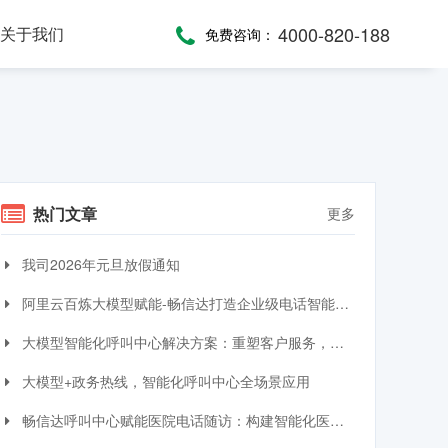
4000-820-188
关于我们
免费咨询：
话术，服务考评
，通话录音随时复盘
一键通紧急求助，日常生活帮助，主动关怀服务，远程医疗监测，服务商户管理，“互联网+养老”模式
提供JAVA、JavaScript、C#等语言SDK，提供HTTP/HTTPS协议API接口，高效、便捷集成呼叫中心功能
全渠道受理，移动端处理，智能分配，可视化督办催办，全流程闭环处理
热门文章
更多
我司2026年元旦放假通知
阿里云百炼大模型赋能-畅信达打造企业级电话智能体与智能呼叫中心完整方案
大模型智能化呼叫中心解决方案：重塑客户服务，引领交互革命
大模型+政务热线，智能化呼叫中心全场景应用
畅信达呼叫中心赋能医院电话随访：构建智能化医患服务