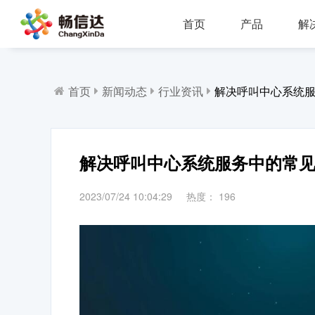
首页
产品
解
多业务场景应用，模块化设计，支持行业定制，智能化扩展，视频座席接入，兼容信创环境
全渠道部署，多场景应用，AI客服，一键生成工单，会话过程监控，数据挖掘与分析
省市区三级部署能力，全渠道服务接入，智能座席辅助，工单标准化流程，效能监察，数据上报
AI公有云/私有化部署，多渠道共享资源，QA
IP一体化架构，高并发呼叫处理能力
支持多种线路类型，个性化呼叫流程，
首页
新闻动态
行业资讯
解决呼叫中心系统
解决呼叫中心系统服务中的常
2023/07/24 10:04:29
热度：
196