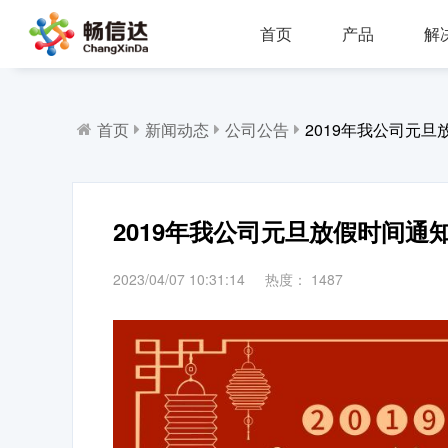
首页
产品
解
多业务场景应用，模块化设计，支持行业定制，智能化扩展，视频座席接入，兼容信创环境
全渠道部署，多场景应用，AI客服，一键生成工单，会话过程监控，数据挖掘与分析
省市区三级部署能力，全渠道服务接入，智能座席辅助，工单标准化流程，效能监察，数据上报
AI公有云/私有化部署，多渠道共享资源，QA
IP一体化架构，高并发呼叫处理能力
支持多种线路类型，个性化呼叫流程，
首页
新闻动态
公司公告
2019年我公司元旦
2019年我公司元旦放假时间通
2023/04/07 10:31:14
热度：
1487