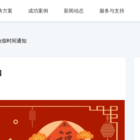
决方案
成功案例
新闻动态
服务与支持
问答，多轮会话，可视化交互流程，互转IVR及人工
，组件式设计，分布式部署，安全稳定，支持高可用
多种业务场景应用，第三方集成接口，外呼机器人
多渠道接入，智能座席辅助，模块化自由组合，整合人工座席服务、CRM、知识库、
同时支持电话及在线客服，通话内容实时转写展示，知识库与话术辅助，自动业务归类
商教两用产品，模拟话务应答，自定义题集，学生考试答题，老师阅卷评分，查听录音
放假时间通知
知