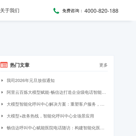
4000-820-188
关于我们
免费咨询：
话术，服务考评
，通话录音随时复盘
一键通紧急求助，日常生活帮助，主动关怀服务，远程医疗监测，服务商户管理，“互联网+养老”模式
提供JAVA、JavaScript、C#等语言SDK，提供HTTP/HTTPS协议API接口，高效、便捷集成呼叫中心功能
全渠道受理，移动端处理，智能分配，可视化督办催办，全流程闭环处理
热门文章
更多
我司2026年元旦放假通知
阿里云百炼大模型赋能-畅信达打造企业级电话智能体与智能呼叫中心完整方案
大模型智能化呼叫中心解决方案：重塑客户服务，引领交互革命
大模型+政务热线，智能化呼叫中心全场景应用
畅信达呼叫中心赋能医院电话随访：构建智能化医患服务