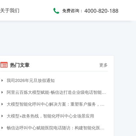
4000-820-188
关于我们
免费咨询：
话术，服务考评
，通话录音随时复盘
一键通紧急求助，日常生活帮助，主动关怀服务，远程医疗监测，服务商户管理，“互联网+养老”模式
提供JAVA、JavaScript、C#等语言SDK，提供HTTP/HTTPS协议API接口，高效、便捷集成呼叫中心功能
全渠道受理，移动端处理，智能分配，可视化督办催办，全流程闭环处理
热门文章
更多
我司2026年元旦放假通知
阿里云百炼大模型赋能-畅信达打造企业级电话智能体与智能呼叫中心完整方案
大模型智能化呼叫中心解决方案：重塑客户服务，引领交互革命
大模型+政务热线，智能化呼叫中心全场景应用
畅信达呼叫中心赋能医院电话随访：构建智能化医患服务