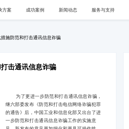
决方案
成功案例
新闻动态
服务与支持
问答，多轮会话，可视化交互流程，互转IVR及人工
，组件式设计，分布式部署，安全稳定，支持高可用
多种业务场景应用，第三方集成接口，外呼机器人
多渠道接入，智能座席辅助，模块化自由组合，整合人工座席服务、CRM、知识库、
同时支持电话及在线客服，通话内容实时转写展示，知识库与话术辅助，自动业务归类
商教两用产品，模拟话务应答，自定义题集，学生考试答题，老师阅卷评分，查听录音
化措施防范和打击通讯信息诈骗
和打击通讯信息诈骗
为了更进一步防范和打击通讯信息诈骗，
继六部委发布《防范和打击电信网络诈骗犯罪
的通告》后，中国工业和信息化部又出台了进
一步防范和打击通讯信息诈骗工作的实施意
见。新发布的意见更加细化和更具可操作性，