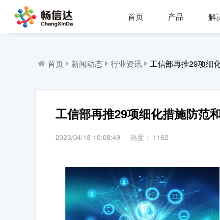
首页
产品
解
多业务场景应用，模块化设计，支持行业定制，智能化扩展，视频座席接入，兼容信创环境
全渠道部署，多场景应用，AI客服，一键生成工单，会话过程监控，数据挖掘与分析
省市区三级部署能力，全渠道服务接入，智能座席辅助，工单标准化流程，效能监察，数据上报
AI公有云/私有化部署，多渠道共享资源，QA
IP一体化架构，高并发呼叫处理能力
支持多种线路类型，个性化呼叫流程，
首页
新闻动态
行业资讯
工信部再推29项细
工信部再推29项细化措施防范
2023/04/18 10:08:49
热度：
1162