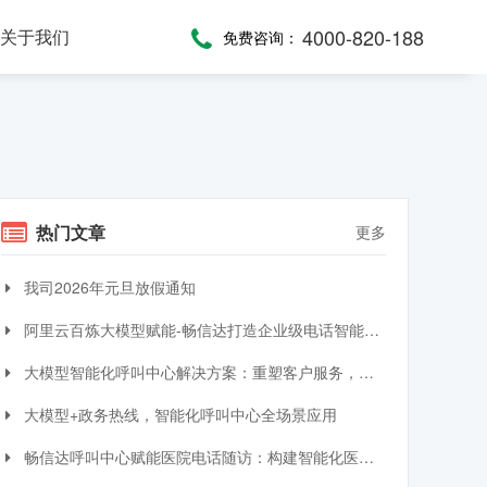
4000-820-188
关于我们
免费咨询：
话术，服务考评
，通话录音随时复盘
一键通紧急求助，日常生活帮助，主动关怀服务，远程医疗监测，服务商户管理，“互联网+养老”模式
提供JAVA、JavaScript、C#等语言SDK，提供HTTP/HTTPS协议API接口，高效、便捷集成呼叫中心功能
全渠道受理，移动端处理，智能分配，可视化督办催办，全流程闭环处理
热门文章
更多
我司2026年元旦放假通知
阿里云百炼大模型赋能-畅信达打造企业级电话智能体与智能呼叫中心完整方案
大模型智能化呼叫中心解决方案：重塑客户服务，引领交互革命
大模型+政务热线，智能化呼叫中心全场景应用
畅信达呼叫中心赋能医院电话随访：构建智能化医患服务