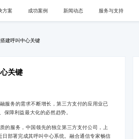
决方案
成功案例
新闻动态
服务与支持
问答，多轮会话，可视化交互流程，互转IVR及人工
，组件式设计，分布式部署，安全稳定，支持高可用
多种业务场景应用，第三方集成接口，外呼机器人
多渠道接入，智能座席辅助，模块化自由组合，整合人工座席服务、CRM、知识库、
同时支持电话及在线客服，通话内容实时转写展示，知识库与话术辅助，自动业务归类
商教两用产品，模拟话务应答，自定义题集，学生考试答题，老师阅卷评分，查听录音
付搭建呼叫中心关键
中心关键
融服务的需求不断增长，第三方支付的应用业已
、保障利益最大化的必然趋势。
质的服务，中国领先的独立第三方支付公司，上
）近日部署完成其呼叫中心系统。融合通信专家畅信