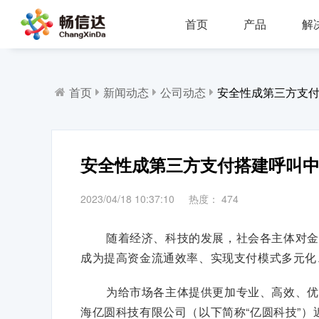
首页
产品
解
多业务场景应用，模块化设计，支持行业定制，智能化扩展，视频座席接入，兼容信创环境
全渠道部署，多场景应用，AI客服，一键生成工单，会话过程监控，数据挖掘与分析
省市区三级部署能力，全渠道服务接入，智能座席辅助，工单标准化流程，效能监察，数据上报
AI公有云/私有化部署，多渠道共享资源，QA
IP一体化架构，高并发呼叫处理能力
支持多种线路类型，个性化呼叫流程，
首页
新闻动态
公司动态
安全性成第三方支
安全性成第三方支付搭建呼叫
2023/04/18 10:37:10
热度：
474
随着经济、科技的发展，社会各主体对金
成为提高资金流通效率、实现支付模式多元化
为给市场各主体提供更加专业、高效、优
海亿圆科技有限公司（以下简称“亿圆科技”