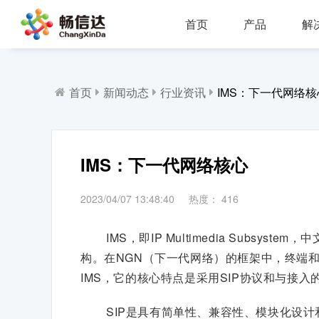
首页
产品
解
多业务场景应用，模块化设计，支持行业定制，智能化扩展，视频座席接入，兼容信创环境
全渠道部署，多场景应用，AI客服，一键生成工单，会话过程监控，数据挖掘与分析
省市区三级部署能力，全渠道服务接入，智能座席辅助，工单标准化流程，效能监察，数据上报
AI公有云/私有化部署，多渠道共享资源，QA
IP一体化架构，高并发呼叫处理能力
支持多种线路类型，个性化呼叫流程，
首页
新闻动态
行业资讯
IMS：下一代网络核
IMS：下一代网络核心
2023/04/07 13:48:40
热度：
416
IMS，即IP Multimedia Subsy
构。在NGN（下一代网络）的框架中，终端
IMS，它的核心特点是采用SIP协议和与接入
SIP是具有简单性、兼容性、模块化设计和