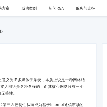
决方案
成功案例
新闻动态
服务与支持
问答，多轮会话，可视化交互流程，互转IVR及人工
，组件式设计，分布式部署，安全稳定，支持高可用
多种业务场景应用，第三方集成接口，外呼机器人
多渠道接入，智能座席辅助，模块化自由组合，整合人工座席服务、CRM、知识库、
同时支持电话及在线客服，通话内容实时转写展示，知识库与话术辅助，自动业务归类
商教两用产品，模拟话务应答，自定义题集，学生考试答题，老师阅卷评分，查听录音
心
stem，中文意义为IP多媒体子系统，本质上说是一种网络结
和接入网络是各种各样的，而其核心网络只有一个
的无关性。
第三方控制性从而成为基于Internet通信市场的