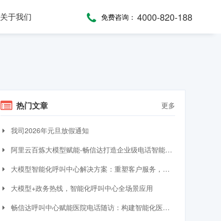
4000-820-188
关于我们
免费咨询：
话术，服务考评
，通话录音随时复盘
一键通紧急求助，日常生活帮助，主动关怀服务，远程医疗监测，服务商户管理，“互联网+养老”模式
提供JAVA、JavaScript、C#等语言SDK，提供HTTP/HTTPS协议API接口，高效、便捷集成呼叫中心功能
全渠道受理，移动端处理，智能分配，可视化督办催办，全流程闭环处理
热门文章
更多
我司2026年元旦放假通知
阿里云百炼大模型赋能-畅信达打造企业级电话智能体与智能呼叫中心完整方案
大模型智能化呼叫中心解决方案：重塑客户服务，引领交互革命
大模型+政务热线，智能化呼叫中心全场景应用
畅信达呼叫中心赋能医院电话随访：构建智能化医患服务