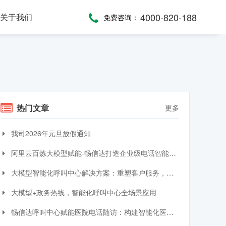
4000-820-188
关于我们
免费咨询：
话术，服务考评
，通话录音随时复盘
一键通紧急求助，日常生活帮助，主动关怀服务，远程医疗监测，服务商户管理，“互联网+养老”模式
提供JAVA、JavaScript、C#等语言SDK，提供HTTP/HTTPS协议API接口，高效、便捷集成呼叫中心功能
全渠道受理，移动端处理，智能分配，可视化督办催办，全流程闭环处理
热门文章
更多
我司2026年元旦放假通知
阿里云百炼大模型赋能-畅信达打造企业级电话智能体与智能呼叫中心完整方案
大模型智能化呼叫中心解决方案：重塑客户服务，引领交互革命
大模型+政务热线，智能化呼叫中心全场景应用
畅信达呼叫中心赋能医院电话随访：构建智能化医患服务