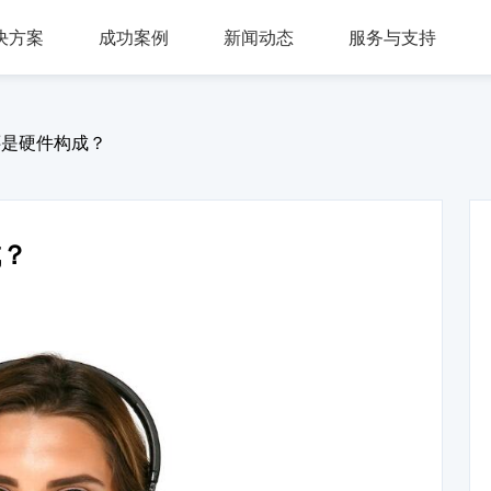
决方案
成功案例
新闻动态
服务与支持
问答，多轮会话，可视化交互流程，互转IVR及人工
，组件式设计，分布式部署，安全稳定，支持高可用
多种业务场景应用，第三方集成接口，外呼机器人
多渠道接入，智能座席辅助，模块化自由组合，整合人工座席服务、CRM、知识库、
同时支持电话及在线客服，通话内容实时转写展示，知识库与话术辅助，自动业务归类
商教两用产品，模拟话务应答，自定义题集，学生考试答题，老师阅卷评分，查听录音
还是硬件构成？
成？