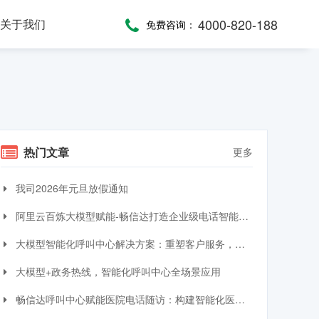
4000-820-188
关于我们
免费咨询：
话术，服务考评
，通话录音随时复盘
一键通紧急求助，日常生活帮助，主动关怀服务，远程医疗监测，服务商户管理，“互联网+养老”模式
提供JAVA、JavaScript、C#等语言SDK，提供HTTP/HTTPS协议API接口，高效、便捷集成呼叫中心功能
全渠道受理，移动端处理，智能分配，可视化督办催办，全流程闭环处理
热门文章
更多
我司2026年元旦放假通知
阿里云百炼大模型赋能-畅信达打造企业级电话智能体与智能呼叫中心完整方案
大模型智能化呼叫中心解决方案：重塑客户服务，引领交互革命
大模型+政务热线，智能化呼叫中心全场景应用
畅信达呼叫中心赋能医院电话随访：构建智能化医患服务