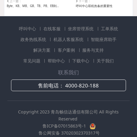
上一篇：
下一篇：
Byte、KB、MB、GB、TB、PB、EB到底有多大
呼叫中心双机热备的重要性
呼叫中心
在线客服
坐席管理系统
工单系统
政务热线系统
机器人客服系统
智能座席助手
解决方案
客户案例
服务与支持
常见问题
帮助中心
下载中心
关于我们
联系我们
售前电话：
4000-820-188
Copyright 2023 青岛畅信达通信有限公司 All Rights
Reserved
鲁ICP备07015863号-1
鲁公网安备 37020302370317号