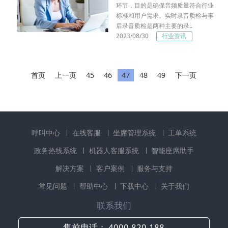
环节，目的是确保音频质量符合行业
标准和用户需求。实时录音质检与事
后录音质检是两种主要的录..
2023/08/30
行业资讯
首页
上一页
45
46
47
48
49
下一页
呼叫中心
在线客服
坐席管理系统
工单系统
政务热线系统
机器人客服系统
智能座席助手
解决方案
客户案例
服务与支持
常见问题
帮助中心
下载中心
关于我们
联系我们
售前电话：
4000-820-188