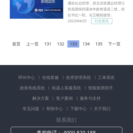
通担任总经理，原北京联通总经理汪
世昌因快到退休年龄将退居二线，担
任书记一职。在王晓初接管..
2023/04/25
行业资讯
首页
上一页
131
132
133
134
135
下一页
呼叫中心
在线客服
坐席管理系统
工单系统
政务热线系统
机器人客服系统
智能座席助手
解决方案
客户案例
服务与支持
常见问题
帮助中心
下载中心
关于我们
联系我们
售前电话：
4000-820-188