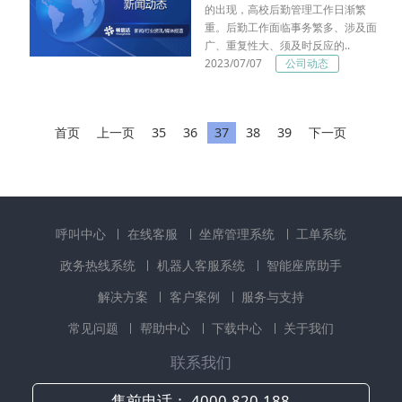
的出现，高校后勤管理工作日渐繁
重。后勤工作面临事务繁多、涉及面
广、重复性大、须及时反应的..
2023/07/07
公司动态
首页
上一页
35
36
37
38
39
下一页
呼叫中心
在线客服
坐席管理系统
工单系统
政务热线系统
机器人客服系统
智能座席助手
解决方案
客户案例
服务与支持
常见问题
帮助中心
下载中心
关于我们
联系我们
售前电话：
4000-820-188