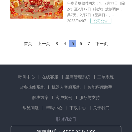
年春节放假时间为：1、2月11日（除
夕）至2月17日（初六）放假调休，
共7天。2月7日（星期日）、..
2023/04/07
公司公告
首页
上一页
3
4
5
6
7
下一页
呼叫中心
在线客服
坐席管理系统
工单系统
政务热线系统
机器人客服系统
智能座席助手
解决方案
客户案例
服务与支持
常见问题
帮助中心
下载中心
关于我们
联系我们
售前电话：
4000-820-188