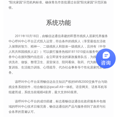
“阳光家园”示范机构标准。确保青岛市首批通过全国“阳光家园”示范区验
收。
系统功能
2011年10月18日，由畅信达通信承建的即墨市残疾人居家托养服务
中心呼叫中心平台正式投入运营，符合条件的残疾人（享受最低生活收
入保障的智力、精神一、二级残疾人和肢体一级残疾人，且持有《中华
人民共和国残疾人证》）可以拨打服务热线81811010提出服务申请，服
务中心在接到预约信息后，会立即派专业的家政服务队伍，为残疾人提
供洗衣、做饭、整理卫生、居室保洁、陪同看病、取药、代为购物、康
复训练、生活能力训练、心理疏导、代办社会事务等个性化居家托养服
务。
该呼叫中心平台采用畅信达自主知识产权的MVB2000交换平台与助
残业务系统软件，结合畅信达ipxcall A9一体机、语音网关、话务耳机等
组建而成，系统当前规模4座席，最大支持60座席。
该呼叫中心平台的成功搭建，标志着畅信达通信在政府服务外包领
域的呼叫中心技术日臻完善，畅信达通信的产品与服务得到了政府与社
会各界的普遍认可。