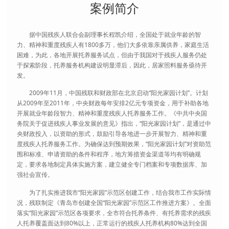
案例简介
据中国残疾人联合会副理事长程凯介绍，全国处于就业年龄的智
力、精神和重度残疾人有1800多万，他们大多依靠亲属供养，家庭生活
困难，为此，各地开展托养服务试点，但由于我国对于残疾人服务仍处
于探索阶段，托养服务机构建设明显滞后，因此，居家照料服务亟待开
发。
2009年11月，中国残联和财政部在北京启动“阳光家园计划”。计划
从2009年至2011年，中央财政每年安排2亿元专项资金，用于补助各地
开展就业年龄段智力、精神和重度残疾人托养服务工作。《中共中央国
务院关于促进残疾人事业发展的意见》指出，“阳光家园计划”，是通过中
央财政投入，以资助的形式，鼓励引导各地进一步开展智力、精神和重
度残疾人托养服务工作。为确保达到预期效果，“阳光家园计划”对资助范
围和标准、申请资助的条件和程序，地方筹措资金渠道等均有明确规
定，要求各地制定具体实施方案，建立健全专门档案和专项数据库、加
强社会宣传。
为了扎实推进我市“阳光家园”示范区创建工作，结合我市工作实际情
况，残联制定《青岛市创建全国“阳光家园”示范区工作推进方案》。全面
落实“阳光家园”示范区各项要求，全市符合托养条件、有托养需求的残疾
人托养覆盖面达到80%以上，正常运行的残疾人托养机构80%达到全国