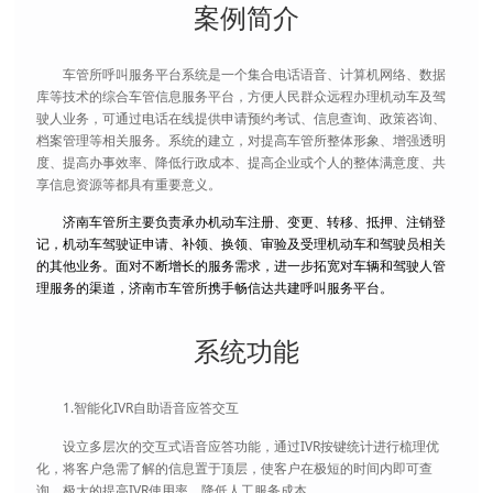
案例简介
车管所呼叫服务平台系统是一个集合电话语音、计算机网络、数据
库等技术的综合车管信息服务平台，方便人民群众远程办理机动车及驾
驶人业务，可通过电话在线提供申请预约考试、信息查询、政策咨询、
档案管理等相关服务。系统的建立，对提高车管所整体形象、增强透明
度、提高办事效率、降低行政成本、提高企业或个人的整体满意度、共
享信息资源等都具有重要意义。
济南车管所主要负责承办机动车注册、变更、转移、抵押、注销登
记，机动车驾驶证申请、补领、换领、审验及受理机动车和驾驶员相关
的其他业务。面对不断增长的服务需求，进一步拓宽对车辆和驾驶人管
理服务的渠道，济南市车管所携手畅信达共建呼叫服务平台。
系统功能
1.智能化IVR自助语音应答交互
设立多层次的交互式语音应答功能，通过IVR按键统计进行梳理优
化，将客户急需了解的信息置于顶层，使客户在极短的时间内即可查
询，极大的提高IVR使用率，降低人工服务成本。