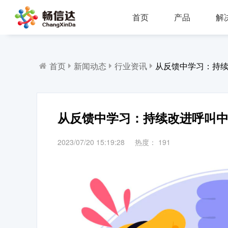
首页
产品
解
多业务场景应用，模块化设计，支持行业定制，智能化扩展，视频座席接入，兼容信创环境
全渠道部署，多场景应用，AI客服，一键生成工单，会话过程监控，数据挖掘与分析
省市区三级部署能力，全渠道服务接入，智能座席辅助，工单标准化流程，效能监察，数据上报
AI公有云/私有化部署，多渠道共享资源，QA
IP一体化架构，高并发呼叫处理能力
支持多种线路类型，个性化呼叫流程，
首页
新闻动态
行业资讯
从反馈中学习：持
从反馈中学习：持续改进呼叫
2023/07/20 15:19:28
热度：
191