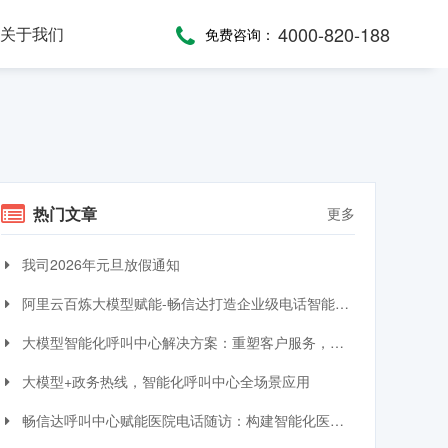
4000-820-188
关于我们
免费咨询：
话术，服务考评
，通话录音随时复盘
一键通紧急求助，日常生活帮助，主动关怀服务，远程医疗监测，服务商户管理，“互联网+养老”模式
提供JAVA、JavaScript、C#等语言SDK，提供HTTP/HTTPS协议API接口，高效、便捷集成呼叫中心功能
全渠道受理，移动端处理，智能分配，可视化督办催办，全流程闭环处理
热门文章
更多
我司2026年元旦放假通知
阿里云百炼大模型赋能-畅信达打造企业级电话智能体与智能呼叫中心完整方案
大模型智能化呼叫中心解决方案：重塑客户服务，引领交互革命
大模型+政务热线，智能化呼叫中心全场景应用
畅信达呼叫中心赋能医院电话随访：构建智能化医患服务