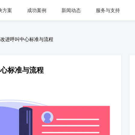
决方案
成功案例
新闻动态
服务与支持
问答，多轮会话，可视化交互流程，互转IVR及人工
，组件式设计，分布式部署，安全稳定，支持高可用
多种业务场景应用，第三方集成接口，外呼机器人
多渠道接入，智能座席辅助，模块化自由组合，整合人工座席服务、CRM、知识库、
同时支持电话及在线客服，通话内容实时转写展示，知识库与话术辅助，自动业务归类
商教两用产品，模拟话务应答，自定义题集，学生考试答题，老师阅卷评分，查听录音
续改进呼叫中心标准与流程
中心标准与流程