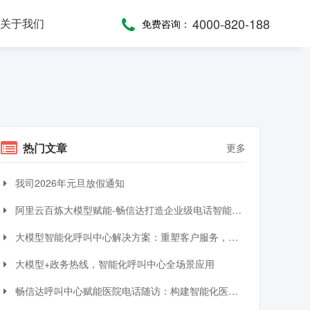
4000-820-188
关于我们
免费咨询：
话术，服务考评
，通话录音随时复盘
一键通紧急求助，日常生活帮助，主动关怀服务，远程医疗监测，服务商户管理，“互联网+养老”模式
提供JAVA、JavaScript、C#等语言SDK，提供HTTP/HTTPS协议API接口，高效、便捷集成呼叫中心功能
全渠道受理，移动端处理，智能分配，可视化督办催办，全流程闭环处理
热门文章
更多
我司2026年元旦放假通知
阿里云百炼大模型赋能-畅信达打造企业级电话智能体与智能呼叫中心完整方案
大模型智能化呼叫中心解决方案：重塑客户服务，引领交互革命
大模型+政务热线，智能化呼叫中心全场景应用
畅信达呼叫中心赋能医院电话随访：构建智能化医患服务