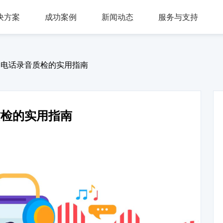
决方案
成功案例
新闻动态
服务与支持
问答，多轮会话，可视化交互流程，互转IVR及人工
，组件式设计，分布式部署，安全稳定，支持高可用
多种业务场景应用，第三方集成接口，外呼机器人
多渠道接入，智能座席辅助，模块化自由组合，整合人工座席服务、CRM、知识库、
同时支持电话及在线客服，通话内容实时转写展示，知识库与话术辅助，自动业务归类
商教两用产品，模拟话务应答，自定义题集，学生考试答题，老师阅卷评分，查听录音
：电话录音质检的实用指南
质检的实用指南