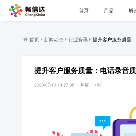
首页
产品
解
多业务场景应用，模块化设计，支持行业定制，智能化扩展，视频座席接入，兼容信创环境
全渠道部署，多场景应用，AI客服，一键生成工单，会话过程监控，数据挖掘与分析
省市区三级部署能力，全渠道服务接入，智能座席辅助，工单标准化流程，效能监察，数据上报
AI公有云/私有化部署，多渠道共享资源，QA
IP一体化架构，高并发呼叫处理能力
支持多种线路类型，个性化呼叫流程，
首页
新闻动态
行业资讯
提升客户服务质量
提升客户服务质量：电话录音
2023/07/19 14:27:38
热度：
486