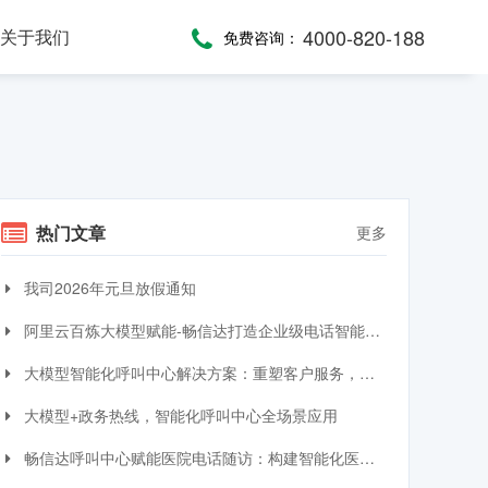
4000-820-188
关于我们
免费咨询：
话术，服务考评
，通话录音随时复盘
一键通紧急求助，日常生活帮助，主动关怀服务，远程医疗监测，服务商户管理，“互联网+养老”模式
提供JAVA、JavaScript、C#等语言SDK，提供HTTP/HTTPS协议API接口，高效、便捷集成呼叫中心功能
全渠道受理，移动端处理，智能分配，可视化督办催办，全流程闭环处理
热门文章
更多
我司2026年元旦放假通知
阿里云百炼大模型赋能-畅信达打造企业级电话智能体与智能呼叫中心完整方案
大模型智能化呼叫中心解决方案：重塑客户服务，引领交互革命
大模型+政务热线，智能化呼叫中心全场景应用
畅信达呼叫中心赋能医院电话随访：构建智能化医患服务