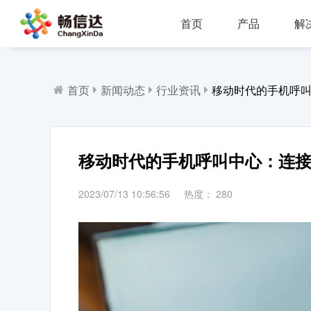
首页
产品
解
多业务场景应用，模块化设计，支持行业定制，智能化扩展，视频座席接入，兼容信创环境
全渠道部署，多场景应用，AI客服，一键生成工单，会话过程监控，数据挖掘与分析
省市区三级部署能力，全渠道服务接入，智能座席辅助，工单标准化流程，效能监察，数据上报
AI公有云/私有化部署，多渠道共享资源，QA
IP一体化架构，高并发呼叫处理能力
支持多种线路类型，个性化呼叫流程，
首页
新闻动态
行业资讯
移动时代的手机呼
移动时代的手机呼叫中心：连
2023/07/13 10:56:56
热度：
280