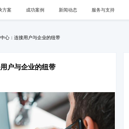
决方案
成功案例
新闻动态
服务与支持
问答，多轮会话，可视化交互流程，互转IVR及人工
，组件式设计，分布式部署，安全稳定，支持高可用
多种业务场景应用，第三方集成接口，外呼机器人
多渠道接入，智能座席辅助，模块化自由组合，整合人工座席服务、CRM、知识库、
同时支持电话及在线客服，通话内容实时转写展示，知识库与话术辅助，自动业务归类
商教两用产品，模拟话务应答，自定义题集，学生考试答题，老师阅卷评分，查听录音
叫中心：连接用户与企业的纽带
接用户与企业的纽带