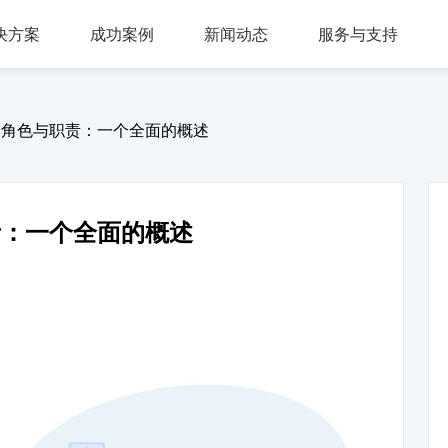
决方案
成功案例
新闻动态
服务与支持
问答，多轮会话，可视化交互流程，互转IVR及人工
，组件式设计，分布式部署，安全稳定，支持高可用
多种业务场景应用，第三方集成接口，外呼机器人
多渠道接入，智能座席辅助，模块化自由组合，整合人工座席服务、CRM、知识库、
同时支持电话及在线客服，通话内容实时转写展示，知识库与话术辅助，自动业务归类
商教两用产品，模拟话务应答，自定义题集，学生考试答题，老师阅卷评分，查听录音
的角色与职责：一个全面的概述
责：一个全面的概述