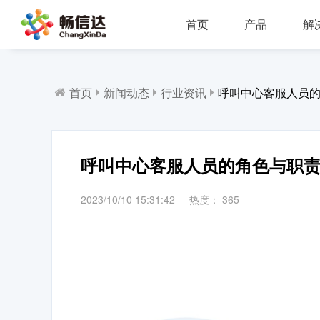
首页
产品
解
多业务场景应用，模块化设计，支持行业定制，智能化扩展，视频座席接入，兼容信创环境
全渠道部署，多场景应用，AI客服，一键生成工单，会话过程监控，数据挖掘与分析
省市区三级部署能力，全渠道服务接入，智能座席辅助，工单标准化流程，效能监察，数据上报
AI公有云/私有化部署，多渠道共享资源，QA
IP一体化架构，高并发呼叫处理能力
支持多种线路类型，个性化呼叫流程，
首页
新闻动态
行业资讯
呼叫中心客服人员
呼叫中心客服人员的角色与职
2023/10/10 15:31:42
热度：
365