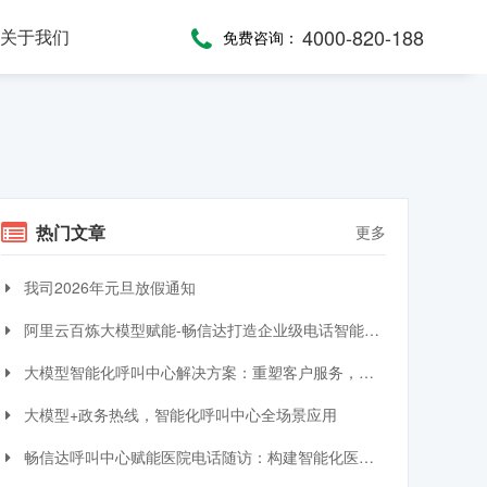
4000-820-188
关于我们
免费咨询：
话术，服务考评
，通话录音随时复盘
一键通紧急求助，日常生活帮助，主动关怀服务，远程医疗监测，服务商户管理，“互联网+养老”模式
提供JAVA、JavaScript、C#等语言SDK，提供HTTP/HTTPS协议API接口，高效、便捷集成呼叫中心功能
全渠道受理，移动端处理，智能分配，可视化督办催办，全流程闭环处理
热门文章
更多
我司2026年元旦放假通知
阿里云百炼大模型赋能-畅信达打造企业级电话智能体与智能呼叫中心完整方案
大模型智能化呼叫中心解决方案：重塑客户服务，引领交互革命
大模型+政务热线，智能化呼叫中心全场景应用
畅信达呼叫中心赋能医院电话随访：构建智能化医患服务