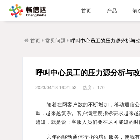
首页
产品
解
多业务场景应用，模块化设计，支持行业定制，智能化扩展，视频座席接入，兼容信创环境
全渠道部署，多场景应用，AI客服，一键生成工单，会话过程监控，数据挖掘与分析
省市区三级部署能力，全渠道服务接入，智能座席辅助，工单标准化流程，效能监察，数据上报
AI公有云/私有化部署，多渠道共享资源，QA
IP一体化架构，高并发呼叫处理能力
支持多种线路类型，个性化呼叫流程，
首页
常见问题
呼叫中心员工的压力源分析与
呼叫中心员工的压力源分析与
2023/04/18 16:21:53
热度：
170
随着在网客户数的不断增加，移动通信公
重，越来越复杂。客户满意度指标要求越来越
越短，就是说：客服人员们要在尽可能短的时
六年的移动通信行业的培训服务，使我有