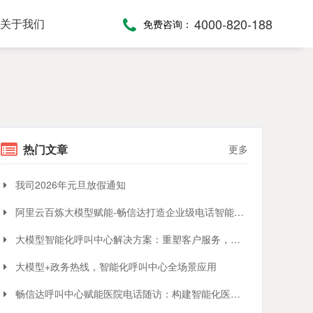
4000-820-188
关于我们
免费咨询：
话术，服务考评
，通话录音随时复盘
一键通紧急求助，日常生活帮助，主动关怀服务，远程医疗监测，服务商户管理，“互联网+养老”模式
提供JAVA、JavaScript、C#等语言SDK，提供HTTP/HTTPS协议API接口，高效、便捷集成呼叫中心功能
全渠道受理，移动端处理，智能分配，可视化督办催办，全流程闭环处理
热门文章
更多
我司2026年元旦放假通知
阿里云百炼大模型赋能-畅信达打造企业级电话智能体与智能呼叫中心完整方案
大模型智能化呼叫中心解决方案：重塑客户服务，引领交互革命
大模型+政务热线，智能化呼叫中心全场景应用
畅信达呼叫中心赋能医院电话随访：构建智能化医患服务