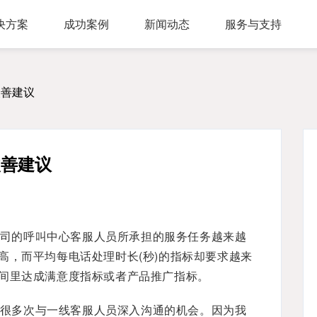
决方案
成功案例
新闻动态
服务与支持
问答，多轮会话，可视化交互流程，互转IVR及人工
，组件式设计，分布式部署，安全稳定，支持高可用
多种业务场景应用，第三方集成接口，外呼机器人
多渠道接入，智能座席辅助，模块化自由组合，整合人工座席服务、CRM、知识库、
同时支持电话及在线客服，通话内容实时转写展示，知识库与话术辅助，自动业务归类
商教两用产品，模拟话务应答，自定义题集，学生考试答题，老师阅卷评分，查听录音
改善建议
改善建议
司的呼叫中心客服人员所承担的服务任务越来越
高，而平均每电话处理时长(秒)的指标却要求越来
间里达成满意度指标或者产品推广指标。
很多次与一线客服人员深入沟通的机会。因为我