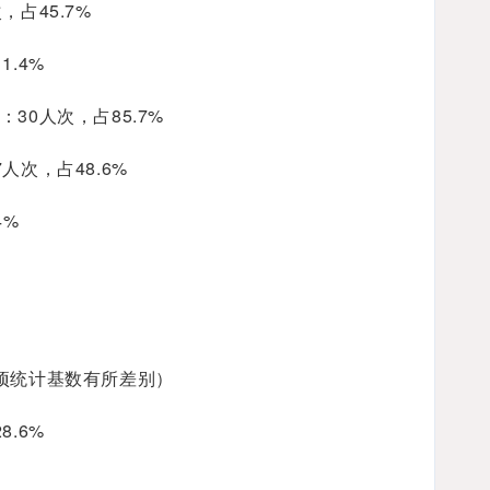
占45.7%
.4%
30人次，占85.7%
次，占48.6%
4%
项统计基数有所差别）
.6%
%