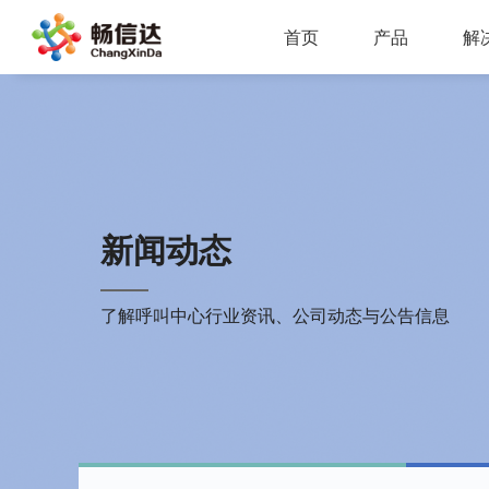
首页
产品
解
多业务场景应用，模块化设计，支持行业定制，智能化扩展，视频座席接入，兼容信创环境
全渠道部署，多场景应用，AI客服，一键生成工单，会话过程监控，数据挖掘与分析
省市区三级部署能力，全渠道服务接入，智能座席辅助，工单标准化流程，效能监察，数据上报
AI公有云/私有化部署，多渠道共享资源，QA
IP一体化架构，高并发呼叫处理能力
支持多种线路类型，个性化呼叫流程，
新闻动态
了解呼叫中心行业资讯、公司动态与公告信息