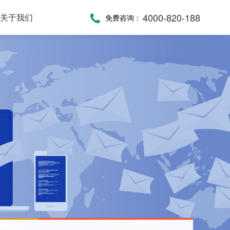
4000-820-188
关于我们
免费咨询：
话术，服务考评
，通话录音随时复盘
一键通紧急求助，日常生活帮助，主动关怀服务，远程医疗监测，服务商户管理，“互联网+养老”模式
提供JAVA、JavaScript、C#等语言SDK，提供HTTP/HTTPS协议API接口，高效、便捷集成呼叫中心功能
全渠道受理，移动端处理，智能分配，可视化督办催办，全流程闭环处理