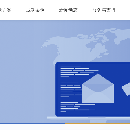
决方案
成功案例
新闻动态
服务与支持
问答，多轮会话，可视化交互流程，互转IVR及人工
，组件式设计，分布式部署，安全稳定，支持高可用
多种业务场景应用，第三方集成接口，外呼机器人
多渠道接入，智能座席辅助，模块化自由组合，整合人工座席服务、CRM、知识库、
同时支持电话及在线客服，通话内容实时转写展示，知识库与话术辅助，自动业务归类
商教两用产品，模拟话务应答，自定义题集，学生考试答题，老师阅卷评分，查听录音