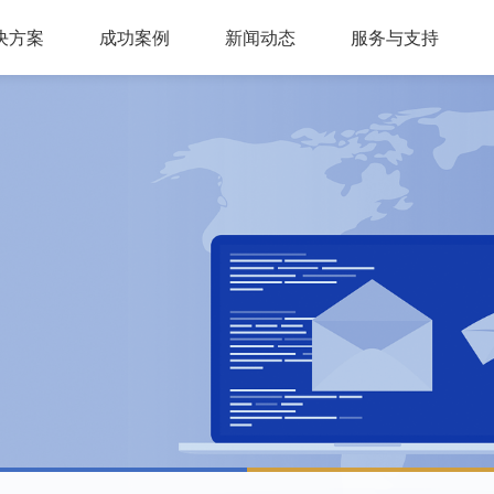
决方案
成功案例
新闻动态
服务与支持
问答，多轮会话，可视化交互流程，互转IVR及人工
，组件式设计，分布式部署，安全稳定，支持高可用
多种业务场景应用，第三方集成接口，外呼机器人
多渠道接入，智能座席辅助，模块化自由组合，整合人工座席服务、CRM、知识库、
同时支持电话及在线客服，通话内容实时转写展示，知识库与话术辅助，自动业务归类
商教两用产品，模拟话务应答，自定义题集，学生考试答题，老师阅卷评分，查听录音