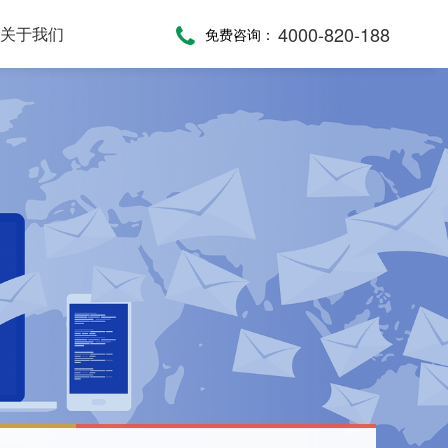
4000-820-188
关于我们
免费咨询：
话术，服务考评
，通话录音随时复盘
一键通紧急求助，日常生活帮助，主动关怀服务，远程医疗监测，服务商户管理，“互联网+养老”模式
提供JAVA、JavaScript、C#等语言SDK，提供HTTP/HTTPS协议API接口，高效、便捷集成呼叫中心功能
全渠道受理，移动端处理，智能分配，可视化督办催办，全流程闭环处理