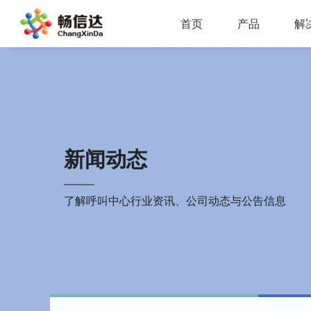
首页
产品
解
多业务场景应用，模块化设计，支持行业定制，智能化扩展，视频座席接入，兼容信创环境
全渠道部署，多场景应用，AI客服，一键生成工单，会话过程监控，数据挖掘与分析
省市区三级部署能力，全渠道服务接入，智能座席辅助，工单标准化流程，效能监察，数据上报
AI公有云/私有化部署，多渠道共享资源，QA
IP一体化架构，高并发呼叫处理能力
支持多种线路类型，个性化呼叫流程，
新闻动态
了解呼叫中心行业资讯、公司动态与公告信息